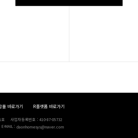
합몰 바로가기
R플렛폼 바로가기
1호
사업자등록번호 : 410-87-05732
E-MAIL :
daonhomesys@naver.com