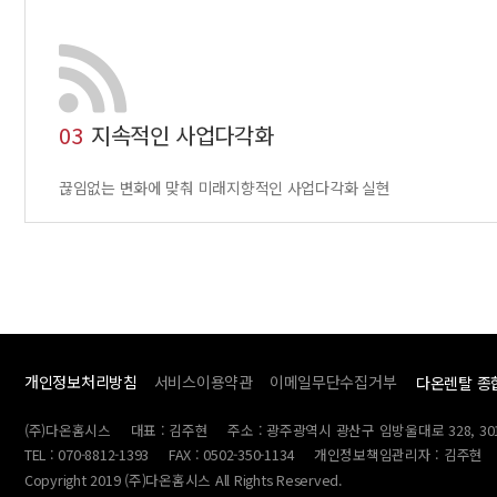
03
지속적인 사업다각화
끊임없는 변화에 맞춰 미래지향적인 사업다각화 실현
개인정보처리방침
서비스이용약관
이메일무단수집거부
다온렌탈 종
(주)다온홈시스
대표 : 김주현
주소 : 광주광역시 광산구 임방울대로 328, 30
TEL : 070-8812-1393
FAX : 0502-350-1134
개인정보책임관리자 : 김주현
Copyright 2019 (주)다온홈시스 All Rights Reserved.